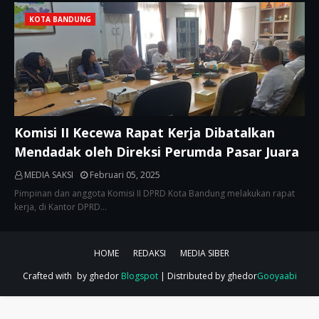
KOTA BANDUNG
Komisi II Kecewa Rapat Kerja Dibatalkan
Mendadak oleh Direksi Perumda Pasar Juara
MEDIA SAKSI
Februari 05, 2025
Pimpinan dan anggota Komisi II DPRD Kota Bandung melakukan rapat
kerja, di Kantor DPRD…
HOME
REDAKSI
MEDIA SIBER
Crafted with
by ghedor
Blogspot
| Distributed by ghedor
Gooyaabi