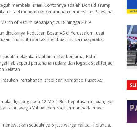
 teguh membela Israel. Contohnya adalah Donald Trump
ukan Israel menembaki kerumunan demonstran Palestina.
at March of Return sepanjang 2018 hingga 2019.
an dibukanya Kedutaan Besar AS di Yerussalem, usai
utusan Trump itu sontak membuat murka masyarakat
l sudah melakukan latihan militer bersama. Hal ini
 hal, seperti pertahanan udara dan logistik saat terjadi
n Selatan.
h Pasukan Pertahanan Israel dan Komando Pusat AS.
SL
 mulai digalang pada 12 Mei 1965. Keputusan ini dianggap
mbantaian warga Yahudi oleh Nazi Jerman pada masa
tu menewaskan setidaknya 6 juta warga Yahudi, Polandia,