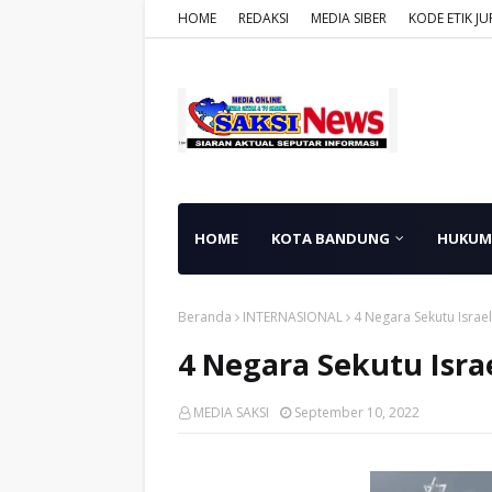
HOME
REDAKSI
MEDIA SIBER
KODE ETIK JU
HOME
KOTA BANDUNG
HUKUM
Beranda
INTERNASIONAL
4 Negara Sekutu Israe
4 Negara Sekutu Isra
MEDIA SAKSI
September 10, 2022