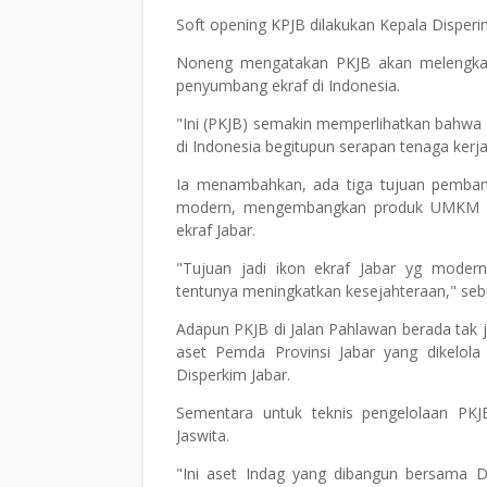
Soft opening KPJB dilakukan Kepala Dispe
Noneng mengatakan PKJB akan melengkapi 
penyumbang ekraf di Indonesia.
"Ini (PKJB) semakin memperlihatkan bahwa se
di Indonesia begitupun serapan tenaga kerj
Ia menambahkan, ada tiga tujuan pembang
modern, mengembangkan produk UMKM yan
ekraf Jabar.
"Tujuan jadi ikon ekraf Jabar yg mode
tentunya meningkatkan kesejahteraan," se
Adapun PKJB di Jalan Pahlawan berada tak
aset Pemda Provinsi Jabar yang dikelo
Disperkim Jabar.
Sementara untuk teknis pengelolaan PK
Jaswita.
"Ini aset Indag yang dibangun bersama Di