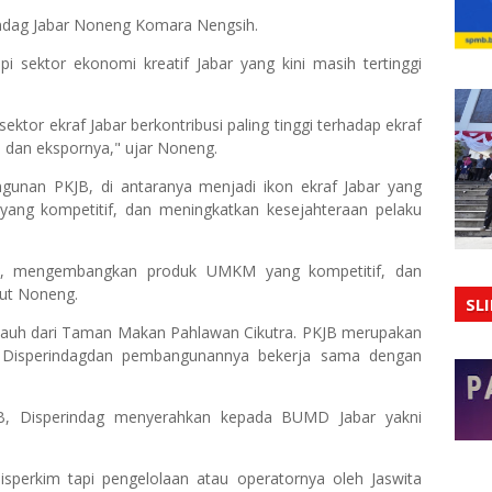
rindag Jabar Noneng Komara Nengsih.
sektor ekonomi kreatif Jabar yang kini masih tertinggi
ktor ekraf Jabar berkontribusi paling tinggi terhadap ekraf
a dan ekspornya," ujar Noneng.
unan PKJB, di antaranya menjadi ikon ekraf Jabar yang
g kompetitif, dan meningkatkan kesejahteraan pelaku
rn, mengembangkan produk UMKM yang kompetitif, dan
but Noneng.
SL
 jauh dari Taman Makan Pahlawan Cikutra. PKJB merupakan
la Disperindagdan pembangunannya bekerja sama dengan
JB, Disperindag menyerahkan kepada BUMD Jabar yakni
sperkim tapi pengelolaan atau operatornya oleh Jaswita