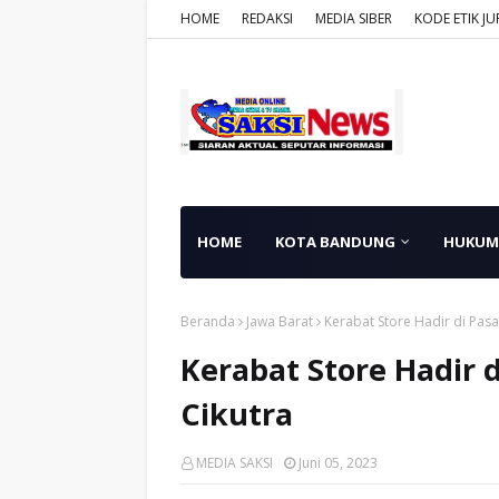
HOME
REDAKSI
MEDIA SIBER
KODE ETIK JU
HOME
KOTA BANDUNG
HUKUM
Beranda
Jawa Barat
Kerabat Store Hadir di Pasar
Kerabat Store Hadir d
Cikutra
MEDIA SAKSI
Juni 05, 2023