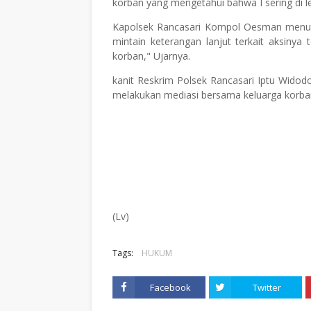
korban yang mengetahui bahwa I sering di l
Kapolsek Rancasari Kompol Oesman menut
mintain keterangan lanjut terkait aksiny
korban," Ujarnya.
kanit Reskrim Polsek Rancasari Iptu Widod
melakukan mediasi bersama keluarga korban
(Lv)
Tags:
HUKUM
Facebook
Twitter