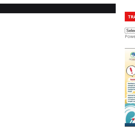
TR
Powe