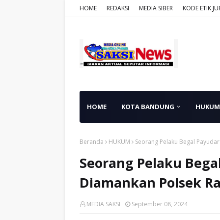
HOME
REDAKSI
MEDIA SIBER
KODE ETIK JU
HOME
KOTA BANDUNG
HUKUM
Beranda
HUKUM
Seorang Pelaku Begal Payudar
Seorang Pelaku Begal
Diamankan Polsek Ra
MEDIA SAKSI
September 08, 2024