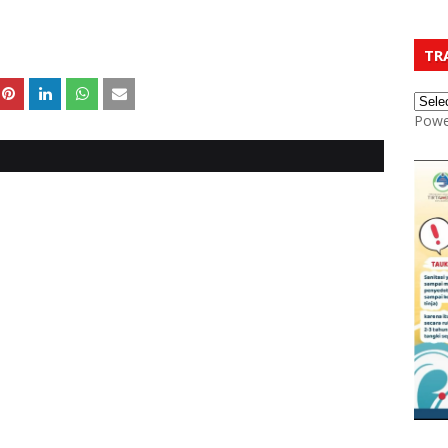
TR
Powe