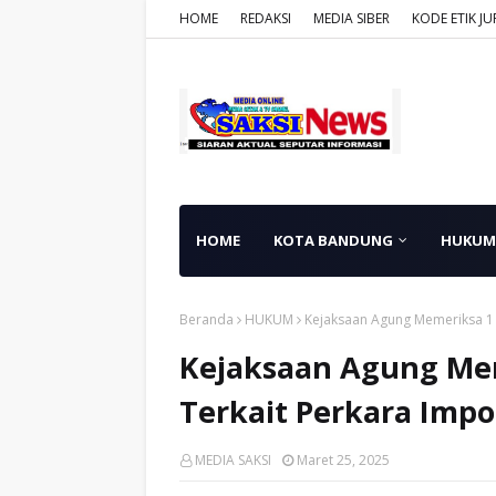
HOME
REDAKSI
MEDIA SIBER
KODE ETIK JU
HOME
KOTA BANDUNG
HUKUM
Beranda
HUKUM
Kejaksaan Agung Memeriksa 1 
Kejaksaan Agung Mem
Terkait Perkara Impo
MEDIA SAKSI
Maret 25, 2025