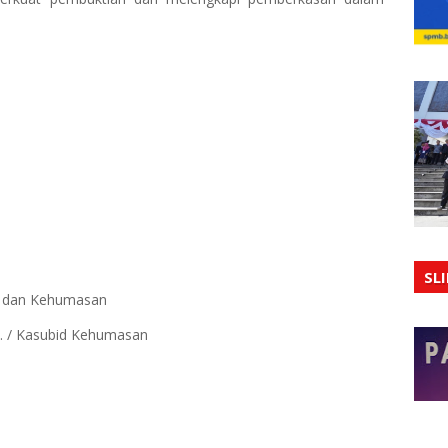
SL
ia dan Kehumasan
.H. / Kasubid Kehumasan