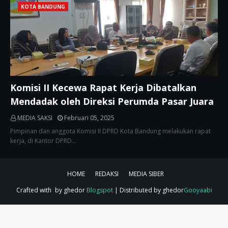
KOTA BANDUNG
Komisi II Kecewa Rapat Kerja Dibatalkan
Mendadak oleh Direksi Perumda Pasar Juara
MEDIA SAKSI
Februari 05, 2025
Pimpinan dan anggota Komisi II DPRD Kota Bandung melakukan rapat
kerja, di Kantor DPRD…
HOME
REDAKSI
MEDIA SIBER
Crafted with
by ghedor
Blogspot
| Distributed by ghedor
Gooyaabi