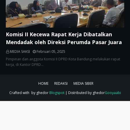
Komisi II Kecewa Rapat Kerja Dibatalkan
Mendadak oleh Direksi Perumda Pasar Juara
MEDIA SAKSI
Februari 05, 2025
Pimpinan dan anggota Komisi II DPRD Kota Bandung melakukan rapat
kerja, di Kantor DPRD…
HOME
REDAKSI
MEDIA SIBER
Crafted with
by ghedor
Blogspot
| Distributed by ghedor
Gooyaabi