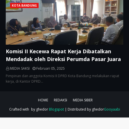
KOTA BANDUNG
Komisi II Kecewa Rapat Kerja Dibatalkan
Mendadak oleh Direksi Perumda Pasar Juara
MEDIA SAKSI
Februari 05, 2025
Pimpinan dan anggota Komisi II DPRD Kota Bandung melakukan rapat
kerja, di Kantor DPRD…
HOME
REDAKSI
MEDIA SIBER
Crafted with
by ghedor
Blogspot
| Distributed by ghedor
Gooyaabi