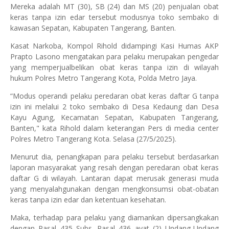
Mereka adalah MT (30), SB (24) dan MS (20) penjualan obat
keras tanpa izin edar tersebut modusnya toko sembako di
kawasan Sepatan, Kabupaten Tangerang, Banten.
Kasat Narkoba, Kompol Rihold didampingi Kasi Humas AKP
Prapto Lasono mengatakan para pelaku merupakan pengedar
yang memperjualbelikan obat keras tanpa izin di wilayah
hukum Polres Metro Tangerang Kota, Polda Metro Jaya.
“Modus operandi pelaku peredaran obat keras daftar G tanpa
izin ini melalui 2 toko sembako di Desa Kedaung dan Desa
Kayu Agung, Kecamatan Sepatan, Kabupaten Tangerang,
Banten," kata Rihold dalam keterangan Pers di media center
Polres Metro Tangerang Kota. Selasa (27/5/2025).
Menurut dia, penangkapan para pelaku tersebut berdasarkan
laporan masyarakat yang resah dengan peredaran obat keras
daftar G di wilayah. Lantaran dapat merusak generasi muda
yang menyalahgunakan dengan mengkonsumsi obat-obatan
keras tanpa izin edar dan ketentuan kesehatan.
Maka, terhadap para pelaku yang diamankan dipersangkakan
dengan Pasal 435 Subs. Pasal 436 ayat (2) Undang-Undang