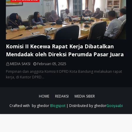
Komisi II Kecewa Rapat Kerja Dibatalkan
Mendadak oleh Direksi Perumda Pasar Juara
MEDIA SAKSI
Februari 05, 2025
Pimpinan dan anggota Komisi II DPRD Kota Bandung melakukan rapat
kerja, di Kantor DPRD…
HOME
REDAKSI
MEDIA SIBER
Crafted with
by ghedor
Blogspot
| Distributed by ghedor
Gooyaabi