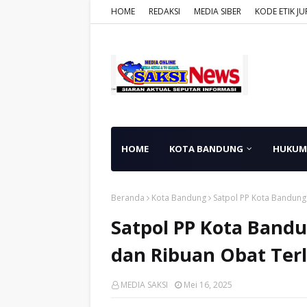
HOME
REDAKSI
MEDIA SIBER
KODE ETIK JU
HOME
KOTA BANDUNG
HUKUM
Beranda
Kota Bandung
Satpol PP Kota Bandung 
Satpol PP Kota Bandu
dan Ribuan Obat Terl
MEDIA SAKSI
Mei 16, 2025