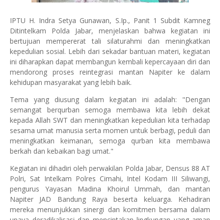
IPTU H. Indra Setya Gunawan, S.Ip., Panit 1 Subdit Kamneg
Ditintelkam Polda Jabar, menjelaskan bahwa kegiatan ini
bertujuan mempererat tali silaturahmi dan meningkatkan
kepedulian sosial. Lebih dari sekadar bantuan materi, kegiatan
ini diharapkan dapat membangun kembali kepercayaan diri dan
mendorong proses reintegrasi mantan Napiter ke dalam
kehidupan masyarakat yang lebih baik.
Tema yang diusung dalam kegiatan ini adalah: "Dengan
semangat berqurban semoga membawa kita lebih dekat
kepada Allah SWT dan meningkatkan kepedulian kita terhadap
sesama umat manusia serta momen untuk berbagi, peduli dan
meningkatkan keimanan, semoga qurban kita membawa
berkah dan kebaikan bagi umat."
Kegiatan ini dihadiri oleh perwakilan Polda Jabar, Densus 88 AT
Polri, Sat Intelkam Polres Cimahi, Intel Kodam III Siliwangi,
pengurus Yayasan Madina Khoirul Ummah, dan mantan
Napiter JAD Bandung Raya beserta keluarga. Kehadiran
mereka menunjukkan sinergi dan komitmen bersama dalam
upaya deradikalisasi dan menciptakan lingkungan yang aman