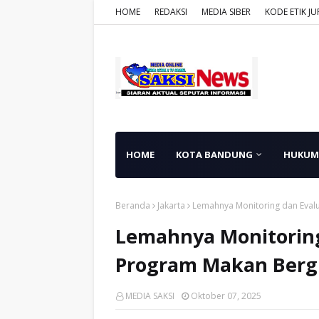
HOME
REDAKSI
MEDIA SIBER
KODE ETIK JU
HOME
KOTA BANDUNG
HUKUM
Beranda
Jakarta
Lemahnya Monitoring dan Evalu
Lemahnya Monitoring
Program Makan Bergi
MEDIA SAKSI
Oktober 07, 2025