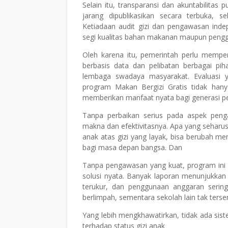
Selain itu, transparansi dan akuntabilitas 
jarang dipublikasikan secara terbuka, 
Ketiadaan audit gizi dan pengawasan inde
segi kualitas bahan makanan maupun peng
Oleh karena itu, pemerintah perlu memper
berbasis data dan pelibatan berbagai pi
lembaga swadaya masyarakat. Evaluasi
program Makan Bergizi Gratis tidak hanya
memberikan manfaat nyata bagi generasi p
Tanpa perbaikan serius pada aspek penga
makna dan efektivitasnya. Apa yang sehar
anak atas gizi yang layak, bisa berubah me
bagi masa depan bangsa. Dan
Tanpa pengawasan yang kuat, program ini 
solusi nyata. Banyak laporan menunjukkan b
terukur, dan penggunaan anggaran serin
berlimpah, sementara sekolah lain tak terse
Yang lebih mengkhawatirkan, tidak ada sis
terhadap status gizi anak