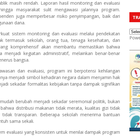
publik masih rendah. Laporan hasil monitoring dan evaluasi
sehingga masyarakat sulit mengawasi jalannya program.
penden juga memperbesar risiko penyimpangan, baik dari
TR
gunaan dana.
kuat sistem monitoring dan evaluasi melalui pendekatan
Powe
hak termasuk sekolah, orang tua, tenaga kesehatan, dan
 yang komprehensif akan membantu memastikan bahwa
 menjadi kegiatan administratif, melainkan benar-benar
enerus bangsa.
wasan dan evaluasi, program ini berpotensi kehilangan
usnya menjadi simbol kehadiran negara dalam menjamin hak
njadi sekadar formalitas kebijakan tanpa dampak signifikan
mudah berubah menjadi sekadar seremonial politik, bukan
ahwa distribusi makanan tidak merata, kualitas gizi tidak
g tidak transparan. Beberapa sekolah menerima bantuan
ntuh sama sekali.
tem evaluasi yang konsisten untuk menilai dampak program