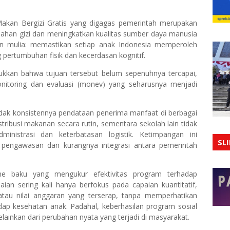
akan Bergizi Gratis yang digagas pemerintah merupakan
lahan gizi dan meningkatkan kualitas sumber daya manusia
juan mulia: memastikan setiap anak Indonesia memperoleh
ertumbuhan fisik dan kecerdasan kognitif.
kkan bahwa tujuan tersebut belum sepenuhnya tercapai,
nitoring dan evaluasi (monev) yang seharusnya menjadi
tidak konsistennya pendataan penerima manfaat di berbagai
ribusi makanan secara rutin, sementara sekolah lain tidak
nistrasi dan keterbatasan logistik. Ketimpangan ini
SL
pengawasan dan kurangnya integrasi antara pemerintah
me baku yang mengukur efektivitas program terhadap
laian sering kali hanya berfokus pada capaian kuantitatif,
atau nilai anggaran yang terserap, tanpa memperhatikan
dap kesehatan anak. Padahal, keberhasilan program sosial
elainkan dari perubahan nyata yang terjadi di masyarakat.