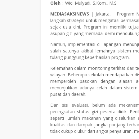
Oleh
: Widi Mulyadi, S.Kom., M.Si
MEDIASAKSINEWS
| Jakarta, _ Program M
langkah strategis untuk mengatasi permasa
sejak usia dini. Program ini memiliki tu
asupan gizi yang memadai demi mendukung p
Namun, implementasi di lapangan menunju
salah satunya akibat lemahnya sistem mo
tulang punggung keberhasilan program.
Kelemahan dalam monitoring terlihat dari 
wilayah. Beberapa sekolah mendapatkan dist
memperoleh pasokan dengan alasan admi
menunjukkan adanya celah dalam sistem 
pusat dan daerah.
Dari sisi evaluasi, belum ada mekanis
peningkatan status gizi peserta didik. Peni
seperti jumlah makanan yang disalurkan 
kualitas dan dampak jangka panjang terha
tidak cukup diukur dari angka penyaluran, m