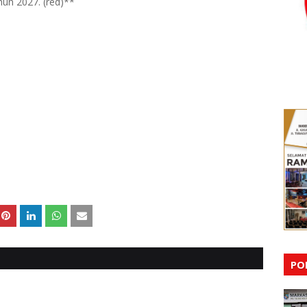
n 2027. (red)**
PO