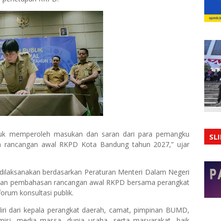
untuk memperoleh masukan dan saran dari para pemangku
SL
n rancangan awal RKPD Kota Bandung tahun 2027,” ujar
i dilaksanakan berdasarkan Peraturan Menteri Dalam Negeri
an pembahasan rancangan awal RKPD bersama perangkat
rum konsultasi publik.
erdiri dari kepala perangkat daerah, camat, pimpinan BUMD,
emisi, media massa, dunia usaha, serta masyarakat, baik