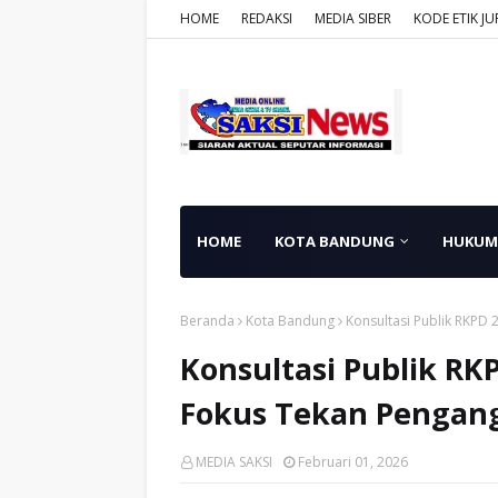
HOME
REDAKSI
MEDIA SIBER
KODE ETIK JU
HOME
KOTA BANDUNG
HUKUM
Beranda
Kota Bandung
Konsultasi Publik RKPD
Konsultasi Publik R
Fokus Tekan Pengan
MEDIA SAKSI
Februari 01, 2026