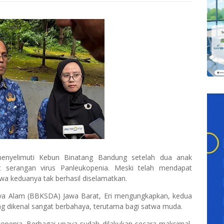
yelimuti Kebun Binatang Bandung setelah dua anak
t serangan virus Panleukopenia. Meski telah mendapat
awa keduanya tak berhasil diselamatkan.
ya Alam (BBKSDA) Jawa Barat, Eri mengungkapkan, kedua
ang dikenal sangat berbahaya, terutama bagi satwa muda.
kopenia. Berbagai upaya sudah dilakukan secara maksimal,