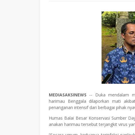
MEDIASAKSINEWS
-- Duka mendalam men
harimau Benggala dilaporkan mati akiba
penanganan intensif dari berbagai pihak ny
Humas Balai Besar Konservasi Sumber Da
anakan harimau tersebut terjangkit virus y
“Secara umum, keduanya terinfeksi panleu