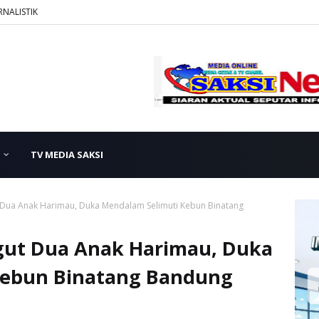
RNALISTIK
TV MEDIA SAKSI
Dua Anak Harimau, Duka Mendalam Selimuti Kebun Binatang
gut Dua Anak Harimau, Duka
Kebun Binatang Bandung