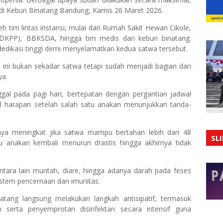
i, di Kebun Binatang Bandung, Kamis 26 Maret 2026.
h tim lintas instansi, mulai dari Rumah Sakit Hewan Cikole,
DKPP), BBKSDA, hingga tim medis dari kebun binatang.
 dedikasi tinggi demi menyelamatkan kedua satwa tersebut.
ini bukan sekadar satwa tetapi sudah menjadi bagian dari
ya.
gal pada pagi hari, bertepatan dengan pergantian jadwal
l harapan setelah salah satu anakan menunjukkan tanda-
nya meningkat jika satwa mampu bertahan lebih dari 48
SL
u anakan kembali menurun drastis hingga akhirnya tidak
tara lain muntah, diare, hingga adanya darah pada feses
sistem pencernaan dan imunitas.
atang langsung melakukan langkah antisipatif, termasuk
 serta penyemprotan disinfektan secara intensif guna