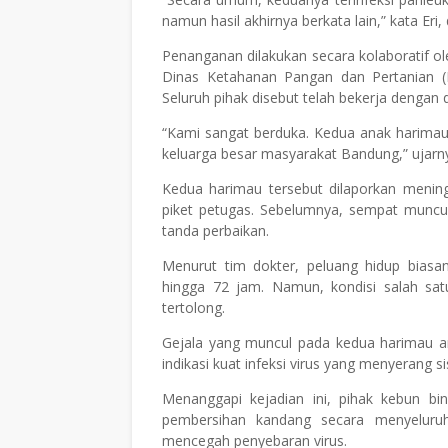
namun hasil akhirnya berkata lain,” kata Er
Penanganan dilakukan secara kolaboratif ole
Dinas Ketahanan Pangan dan Pertanian (
Seluruh pihak disebut telah bekerja dengan
“Kami sangat berduka. Kedua anak harimau 
keluarga besar masyarakat Bandung,” ujarn
Kedua harimau tersebut dilaporkan mening
piket petugas. Sebelumnya, sempat muncu
tanda perbaikan.
Menurut tim dokter, peluang hidup biasa
hingga 72 jam. Namun, kondisi salah sat
tertolong.
Gejala yang muncul pada kedua harimau an
indikasi kuat infeksi virus yang menyerang 
Menanggapi kejadian ini, pihak kebun bin
pembersihan kandang secara menyeluruh
mencegah penyebaran virus.