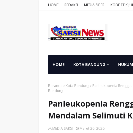
HOME
REDAKSI
MEDIA SIBER
KODE ETIK JU
HOME
KOTA BANDUNG
HUKUM
Beranda
Kota Bandung
Panleukopenia Renggut 
Bandung
Panleukopenia Reng
Mendalam Selimuti 
MEDIA SAKSI
Maret 26, 2026