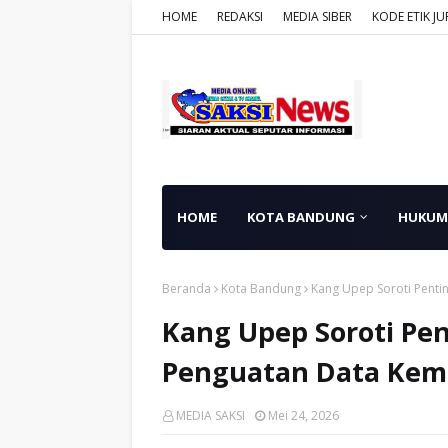
HOME
REDAKSI
MEDIA SIBER
KODE ETIK JU
HOME
KOTA BANDUNG
HUKUM
Beranda
Kota Bandung
Kang Upep Soroti Penti
Kang Upep Soroti Pen
Penguatan Data Kem
MEDIA SAKSI
Mei 24, 2026