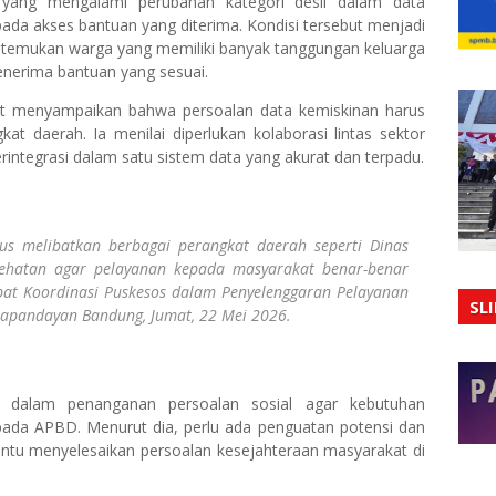
yang mengalami perubahan kategori desil dalam data
ada akses bantuan yang diterima. Kondisi tersebut menjadi
 ditemukan warga yang memiliki banyak tanggungan keluarga
enerima bantuan yang sesuai.
ut menyampaikan bahwa persoalan data kemiskinan harus
at daerah. Ia menilai diperlukan kolaborasi lintas sektor
integrasi dalam satu sistem data yang akurat dan terpadu.
rus melibatkan berbagai perangkat daerah seperti Dinas
esehatan agar pelayanan kepada masyarakat benar-benar
apat Koordinasi Puskesos dalam Penyelenggaran Pelayanan
SL
 Papandayan Bandung, Jumat, 22 Mei 2026.
i dalam penanganan persoalan sosial agar kebutuhan
ada APBD. Menurut dia, perlu ada penguatan potensi dan
ntu menyelesaikan persoalan kesejahteraan masyarakat di