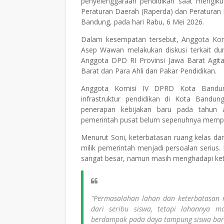
penyelenggaraan pendidikan saat mengiku
Peraturan Daerah (Raperda) dan Peraturan 
Bandung, pada hari Rabu, 6 Mei 2026.
Dalam kesempatan tersebut, Anggota Ko
Asep Wawan melakukan diskusi terkait du
Anggota DPD RI Provinsi Jawa Barat Agita 
Barat dan Para Ahli dan Pakar Pendidikan.
Anggota Komisi IV DPRD Kota Bandun
infrastruktur pendidikan di Kota Bandu
penerapan kebijakan baru pada tahun a
pemerintah pusat belum sepenuhnya mempe
Menurut Soni, keterbatasan ruang kelas da
milik pemerintah menjadi persoalan serius
sangat besar, namun masih menghadapi keti
"Permasalahan lahan dan keterbatasan r
dari seribu siswa, tetapi lahannya ma
berdampak pada daya tampung siswa baru