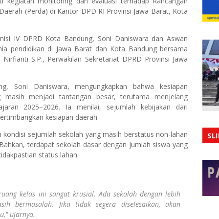
ti kegiatan monitoring dan evaluasi terhadap Rancangan
Daerah (Perda) di Kantor DPD RI Provinsi Jawa Barat, Kota
misi IV DPRD Kota Bandung, Soni Daniswara dan Aswan
nia pendidikan di Jawa Barat dan Kota Bandung bersama
Nirfianti S.P., Perwakilan Sekretariat DPRD Provinsi Jawa
g, Soni Daniswara, mengungkapkan bahwa kesiapan
ng masih menjadi tantangan besar, terutama menjelang
jaran 2025–2026. Ia menilai, sejumlah kebijakan dari
rtimbangkan kesiapan daerah.
n kondisi sejumlah sekolah yang masih berstatus non-lahan
SL
. Bahkan, terdapat sekolah dasar dengan jumlah siswa yang
dakpastian status lahan.
uang kelas ini sangat krusial. Ada sekolah dengan lebih
sih bermasalah. Jika tidak segera diselesaikan, akan
," ujarnya.