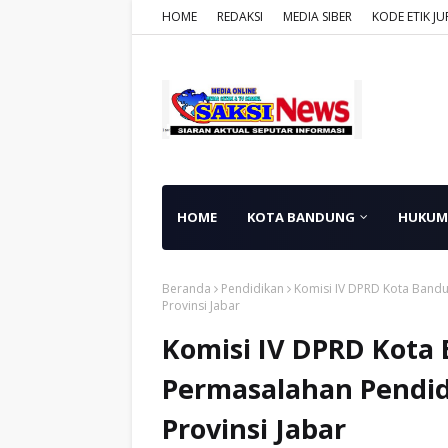
HOME
REDAKSI
MEDIA SIBER
KODE ETIK JU
HOME
KOTA BANDUNG
HUKUM
Beranda
Pendidikan
Komisi IV DPRD Kota Band
Provinsi Jabar
Komisi IV DPRD Kota
Permasalahan Pendid
Provinsi Jabar