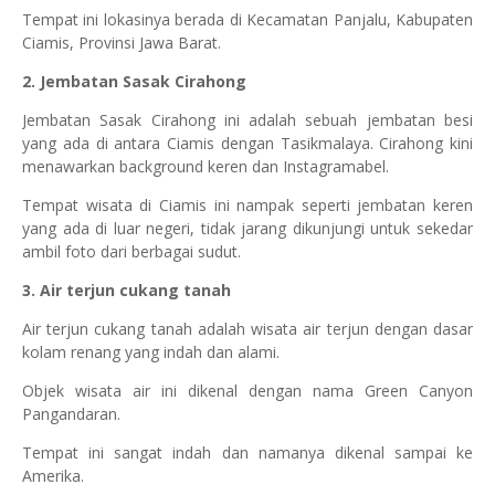
Tempat ini lokasinya berada di Kecamatan Panjalu, Kabupaten
Ciamis, Provinsi Jawa Barat.
2. Jembatan Sasak Cirahong
Jembatan Sasak Cirahong ini adalah sebuah jembatan besi
yang ada di antara Ciamis dengan Tasikmalaya. Cirahong kini
menawarkan background keren dan Instagramabel.
Tempat wisata di Ciamis ini nampak seperti jembatan keren
yang ada di luar negeri, tidak jarang dikunjungi untuk sekedar
ambil foto dari berbagai sudut.
3. Air terjun cukang tanah
Air terjun cukang tanah adalah wisata air terjun dengan dasar
kolam renang yang indah dan alami.
Objek wisata air ini dikenal dengan nama Green Canyon
Pangandaran.
Tempat ini sangat indah dan namanya dikenal sampai ke
Amerika.