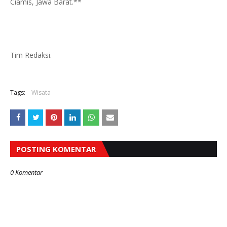
Ciamis, Jawa Barat.**
Tim Redaksi.
Tags:
Wisata
POSTING KOMENTAR
0 Komentar