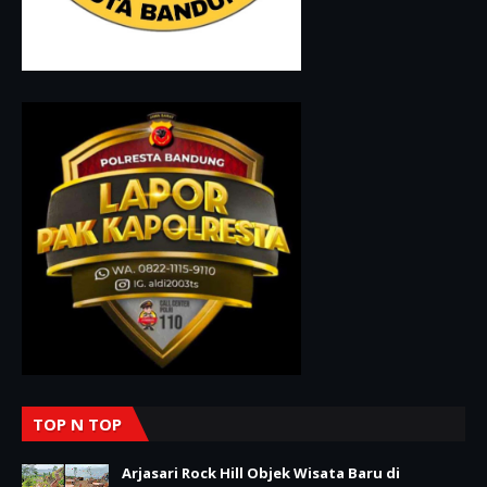
TOP N TOP
Arjasari Rock Hill Objek Wisata Baru di