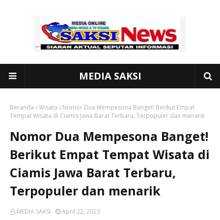
MEDIA SAKSI
Beranda
Wisata
Nomor Dua Mempesona Banget! Berikut Empat
Tempat Wisata di Ciamis Jawa Barat Terbaru, Terpopuler dan menarik
Nomor Dua Mempesona Banget!
Berikut Empat Tempat Wisata di
Ciamis Jawa Barat Terbaru,
Terpopuler dan menarik
MEDIA SAKSI
April 22, 2023