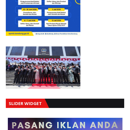
SLIDER WIDGET