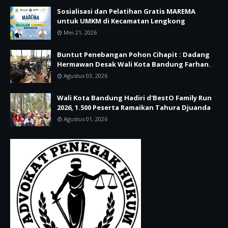
Sosialisasi dan Pelatihan Gratis MAREMA
untuk UMKM di Kecamatan Lengkong
Mei 21, 2026
Buntut Penebangan Pohon Cihapit : Dadang
Hermawan Desak Wali Kota Bandung Farhan.
Agustus 03, 2026
Wali Kota Bandung Hadiri d'BestO Family Run
2026, 1.500 Peserta Ramaikan Tahura Djuanda
Agustus 01, 2026