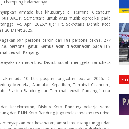
uju kampung halamannya.
nyiapkan armada bus khususnya di Terminal Cicaheum
 bus AKDP. Sementara untuk arus mudik diprediksi pada
anggal 4-5 April 2025," ujar Plt. Sekretaris Dishub Kota
is 20 Maret 2025.
gakan 694 personel terdiri dari 181 personel teknis, 277
236 personel gatur. Semua akan dilaksanakan pada H-9
inal Leuwih Panjang.
elayakan armada bus, Dishub sudah menggelar ramcheck
n akan ada 10 titik pospam angkutan lebaran 2025. Di
SL
dung Merdeka, Alun-alun Kepatihan, Terminal Cicaheum,
atu, Stasiun Bandung dan Terminal Leuwih Panjang," tutur
dan keselamatan, Dishub Kota Bandung bekerja sama
dung dan BNN Kota Bandung juga melaksanakan tes urine.
uk menyiapkan pos kesehatan, ambulans, ruang tunggu dan
ga akan menyelenggarakan uji urine yang akan dilakukan di