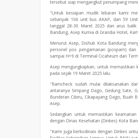
tersebut siap mengangkut penumpang men
"Untuk kesiapan mudik lebaran kami me
sebanyak 106 unit bus AKAP, dan 59 Unit
tanggal 28-30 Maret 2025 dan arus balik t
Bandung, Asep Kurnia di Grandia Hotel, Kam
Menurut Asep, Dishub Kota Bandung menyia
personel pos pengamanan (pospam) dan 
sampai H+9 di Terminal Cicaheum dan Term
Asep mengungkapkan, untuk memastikan k
pada sejak 19 Maret 2025 lalu.
"Ramcheck sudah mulai dilaksanakan da
antaranya Simpang Dago, Gedung Sate, Ge
Bunderan Cibiru, Cikapayang Dago, Buah B
Asep.
Sedangkan untuk memastikan keamanan 
dengan Dinas Kesehatan (Dinkes) Kota Ban
"Kami juga berkodinasi dengan Dinkes unt
fasilitas kebersihan lainnya. Untuk BNN ju