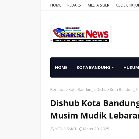
HOME
REDAKSI
MEDIA SIBER
KODE ETIK JU
HOME
KOTA BANDUNG
HUKUM
Beranda
Kota Bandung
Dishub Kota Bandung Si
Dishub Kota Bandung
Musim Mudik Lebara
MEDIA SAKSI
Maret 20, 2025