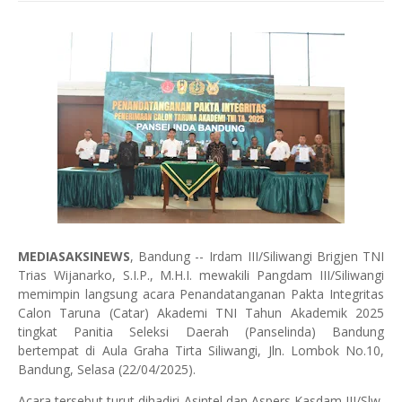
MEDIASAKSINEWS
, Bandung -- Irdam III/Siliwangi Brigjen TNI
Trias Wijanarko, S.I.P., M.H.I. mewakili Pangdam III/Siliwangi
memimpin langsung acara Penandatanganan Pakta Integritas
Calon Taruna (Catar) Akademi TNI Tahun Akademik 2025
tingkat Panitia Seleksi Daerah (Panselinda) Bandung
bertempat di Aula Graha Tirta Siliwangi, Jln. Lombok No.10,
Bandung, Selasa (22/04/2025).
Acara tersebut turut dihadiri Asintel dan Aspers Kasdam III/Slw,