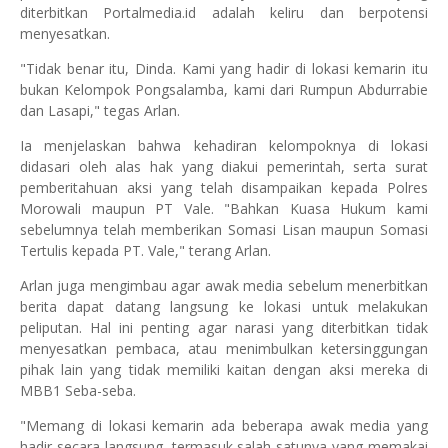
diterbitkan Portalmedia.id adalah keliru dan berpotensi
menyesatkan.
"Tidak benar itu, Dinda. Kami yang hadir di lokasi kemarin itu
bukan Kelompok Pongsalamba, kami dari Rumpun Abdurrabie
dan Lasapi," tegas Arlan.
Ia menjelaskan bahwa kehadiran kelompoknya di lokasi
didasari oleh alas hak yang diakui pemerintah, serta surat
pemberitahuan aksi yang telah disampaikan kepada Polres
Morowali maupun PT Vale. "Bahkan Kuasa Hukum kami
sebelumnya telah memberikan Somasi Lisan maupun Somasi
Tertulis kepada PT. Vale," terang Arlan.
Arlan juga mengimbau agar awak media sebelum menerbitkan
berita dapat datang langsung ke lokasi untuk melakukan
peliputan. Hal ini penting agar narasi yang diterbitkan tidak
menyesatkan pembaca, atau menimbulkan ketersinggungan
pihak lain yang tidak memiliki kaitan dengan aksi mereka di
MBB1 Seba-seba.
"Memang di lokasi kemarin ada beberapa awak media yang
hadir secara langsung, termasuk salah satunya yang memakai