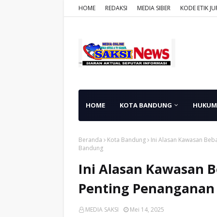
HOME
REDAKSI
MEDIA SIBER
KODE ETIK JU
HOME
KOTA BANDUNG
HUKUM
Beranda
Kota Bandung
Ini Alasan Kawasan Beb
Bandung
Ini Alasan Kawasan B
Penting Penanganan
MEDIA SAKSI
Mei 14, 2025