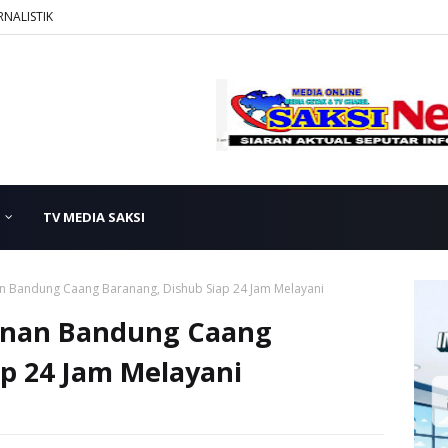
RNALISTIK
TV MEDIA SAKSI
n Bandung Caang Baranang, Dishub Siap 24 Jam Melayani
yanan Bandung Caang
p 24 Jam Melayani