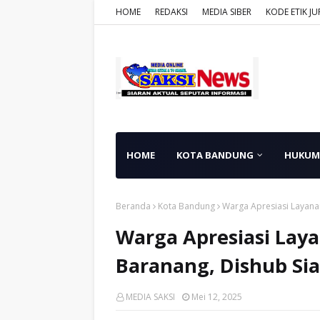
HOME
REDAKSI
MEDIA SIBER
KODE ETIK JU
HOME
KOTA BANDUNG
HUKUM
Beranda
Kota Bandung
Warga Apresiasi Layana
Warga Apresiasi La
Baranang, Dishub Sia
MEDIA SAKSI
Mei 12, 2025