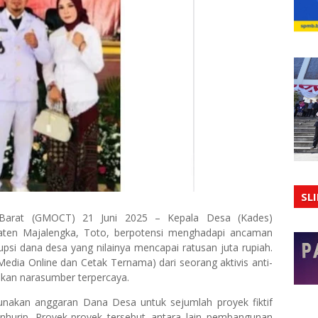
SL
Barat (GMOCT) 21 Juni 2025 – Kepala Desa (Kades)
aten Majalengka, Toto, berpotensi menghadapi ancaman
psi dana desa yang nilainya mencapai ratusan juta rupiah.
edia Online dan Cetak Ternama) dari seorang aktivis anti-
kan narasumber terpercaya.
nakan anggaran Dana Desa untuk sejumlah proyek fiktif
urip. Proyek-proyek tersebut antara lain pembangunan