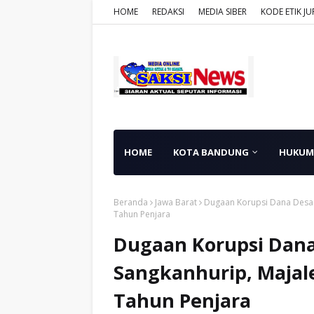
HOME
REDAKSI
MEDIA SIBER
KODE ETIK JU
HOME
KOTA BANDUNG
HUKUM
Beranda
Jawa Barat
Dugaan Korupsi Dana Desa 
Tahun Penjara
Dugaan Korupsi Dana
Sangkanhurip, Majal
Tahun Penjara