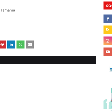
SO
k Ternama