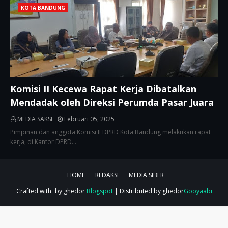
KOTA BANDUNG
Komisi II Kecewa Rapat Kerja Dibatalkan
Mendadak oleh Direksi Perumda Pasar Juara
MEDIA SAKSI
Februari 05, 2025
Pimpinan dan anggota Komisi II DPRD Kota Bandung melakukan rapat
kerja, di Kantor DPRD…
HOME
REDAKSI
MEDIA SIBER
Crafted with
by ghedor
Blogspot
| Distributed by ghedor
Gooyaabi