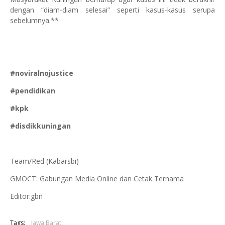
dengan “diam-diam selesai” seperti kasus-kasus serupa
sebelumnya.**
#noviralnojustice
#pendidikan
#kpk
#disdikkuningan
Team/Red (Kabarsbi)
GMOCT: Gabungan Media Online dan Cetak Ternama
Editor:gbn
Tags:
Jawa Barat