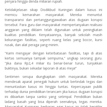
penjara hingga denda miliaran rupiah.
Ketidakjelasan sikap Disdikbud Kuningan dalam kasus ini
memicu kemarahan masyarakat. Mereka menuntut
transparansi dan pertanggungjawaban atas dugaan korupsi
tersebut. Para guru dan masyarakat mempertanyakan realisasi
anggaran yang diklaim telah digunakan untuk peningkatan
kualitas pendidikan. Kenyataannya, banyak sekolah masih
kekurangan fasilitas, seperti ruang kelas yang bocor, kursi
rusak, dan alat peraga yang minim.
“Kami mengajar dengan keterbatasan fasilitas, tapi di atas
kertas semuanya tampak sempurna,” ungkap seorang guru.
“Jika dana Rp2,4 miliar itu benar-benar turun, tunjukkan
buktinya, bukan sekadar laporan di atas meja!”
Sentimen serupa diungkapkan oleh masyarakat. Mereka
mendesak aparat penegak hukum untuk bertindak tegas dan
menuntaskan kasus ini hingga tuntas. Kepercayaan publik
terhadap dunia pendidikan terancam jika kasus dugaan korupsi
ini dibiarkan tanpa sanksi yang setimpal. Pendidikan bukan
ladang basah yang bisa diperah seenaknya, tegas mereka.
Masyarakat Kuningan berharap agar kasus ini tidak berakhir