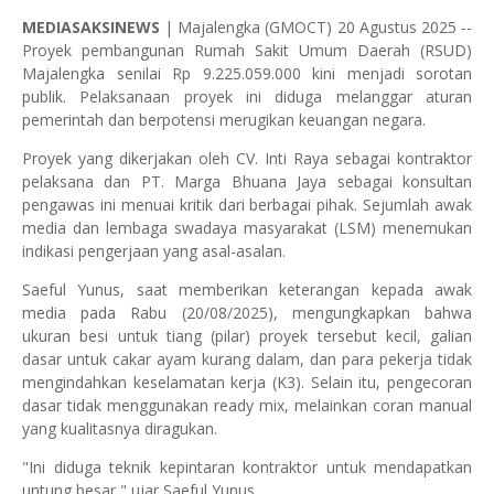
MEDIASAKSINEWS
| Majalengka (GMOCT) 20 Agustus 2025 --
Proyek pembangunan Rumah Sakit Umum Daerah (RSUD)
Majalengka senilai Rp 9.225.059.000 kini menjadi sorotan
publik. Pelaksanaan proyek ini diduga melanggar aturan
pemerintah dan berpotensi merugikan keuangan negara.
Proyek yang dikerjakan oleh CV. Inti Raya sebagai kontraktor
pelaksana dan PT. Marga Bhuana Jaya sebagai konsultan
pengawas ini menuai kritik dari berbagai pihak. Sejumlah awak
media dan lembaga swadaya masyarakat (LSM) menemukan
indikasi pengerjaan yang asal-asalan.
Saeful Yunus, saat memberikan keterangan kepada awak
media pada Rabu (20/08/2025), mengungkapkan bahwa
ukuran besi untuk tiang (pilar) proyek tersebut kecil, galian
dasar untuk cakar ayam kurang dalam, dan para pekerja tidak
mengindahkan keselamatan kerja (K3). Selain itu, pengecoran
dasar tidak menggunakan ready mix, melainkan coran manual
yang kualitasnya diragukan.
"Ini diduga teknik kepintaran kontraktor untuk mendapatkan
untung besar," ujar Saeful Yunus.