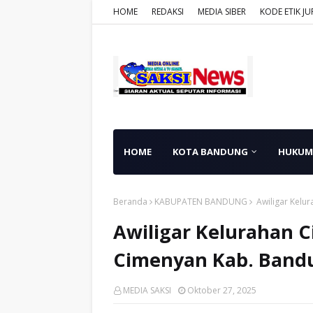
HOME
REDAKSI
MEDIA SIBER
KODE ETIK JU
HOME
KOTA BANDUNG
HUKUM
Beranda
KABUPATEN BANDUNG
Awiligar Kelu
Awiligar Kelurahan 
Cimenyan Kab. Band
MEDIA SAKSI
Oktober 27, 2025