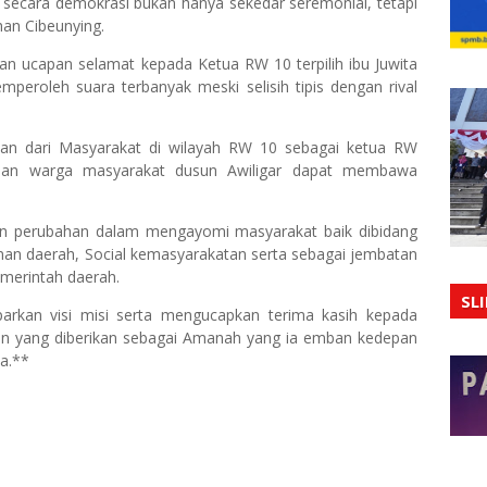
secara demokrasi bukan hanya sekedar seremonial, tetapi
han Cibeunying.
 ucapan selamat kepada Ketua RW 10 terpilih ibu Juwita
mperoleh suara terbanyak meski selisih tipis dengan rival
an dari Masyarakat di wilayah RW 10 sebagai ketua RW
arapan warga masyarakat dusun Awiligar dapat membawa
n perubahan dalam mengayomi masyarakat baik dibidang
n daerah, Social kemasyarakatan serta sebagai jembatan
emerintah daerah.
SL
rkan visi misi serta mengucapkan terima kasih kepada
an yang diberikan sebagai Amanah yang ia emban kedepan
a.**