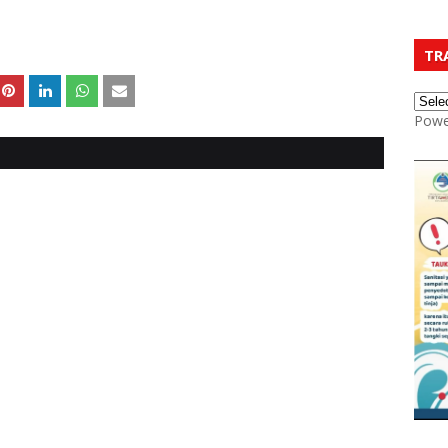
TR
Powe