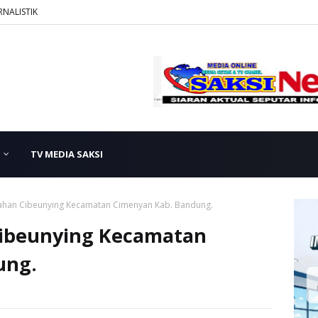
RNALISTIK
TV MEDIA SAKSI
rahan Cibeunying Kecamatan Cimenyan Kab. Bandung.
Cibeunying Kecamatan
ung.