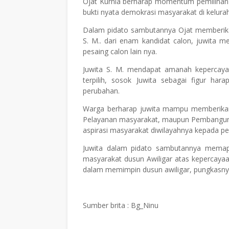
Ojat Kurnia berharap momentum pemilihan 
bukti nyata demokrasi masyarakat di kelura
Dalam pidato sambutannya Ojat memberikan
S. M.. dari enam kandidat calon, juwita me
pesaing calon lain nya.
Juwita S. M. mendapat amanah kepercaya
terpilih, sosok Juwita sebagai figur h
perubahan.
Warga berharap juwita mampu memberika
Pelayanan masyarakat, maupun Pembanguna
aspirasi masyarakat diwilayahnya kepada p
Juwita dalam pidato sambutannya memapa
masyarakat dusun Awiligar atas kepercaya
dalam memimpin dusun awiligar, pungkasny
Sumber brita : Bg_Ninu