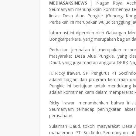
MEDIASAKSINEWS
| Nagan Raya, Aceh
Seumanyam menunjukkan komitmennya ter
lintas Desa Alue Pungkie (Gunong Kon
Perbaikan ini merupakan wujud tanggung ja
Informasi ini diperoleh oleh Gabungan Me
Bongkarperkara, yang merupakan bagian d
Perbaikan jembatan ini merupakan resp
masyarakat Desa Alue Pungkie, yang dis
Daud, yang juga mantan anggota DPRK Na
H. Ricky Irawan, SP, Pengurus PT Socfin
adalah bagian dari program kemitraan d
Pungkie ini bertujuan untuk mendukung ke
adalah komitmen kami dalam mempererat ke
Ricky Irawan menambahkan bahwa inisia
Seumanyam terhadap peningkatan akses 
perusahaan.
Sulaiman Daud, tokoh masyarakat Desa 
manajemen PT Socfindo Seumanyam atas