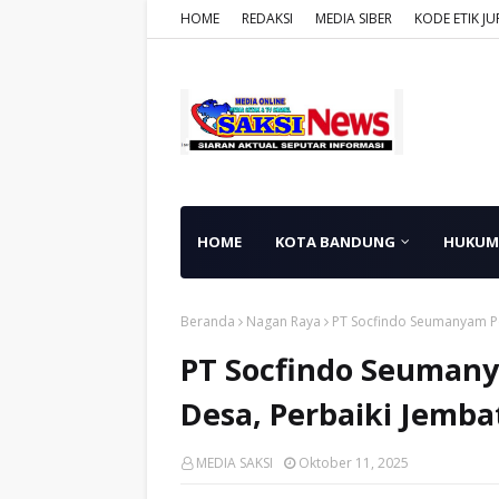
HOME
REDAKSI
MEDIA SIBER
KODE ETIK JU
HOME
KOTA BANDUNG
HUKUM
Beranda
Nagan Raya
PT Socfindo Seumanyam Ped
PT Socfindo Seumany
Desa, Perbaiki Jemba
MEDIA SAKSI
Oktober 11, 2025