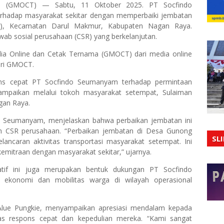
 (GMOCT) — Sabtu, 11 Oktober 2025. PT Socfindo
hadap masyarakat sekitar dengan memperbaiki jembatan
g), Kecamatan Darul Makmur, Kabupaten Nagan Raya.
wab sosial perusahaan (CSR) yang berkelanjutan.
dia Online dan Cetak Ternama (GMOCT) dari media online
ari GMOCT.
ons cepat PT Socfindo Seumanyam terhadap permintaan
ampaikan melalui tokoh masyarakat setempat, Sulaiman
gan Raya.
do Seumanyam, menjelaskan bahwa perbaikan jembatan ini
an CSR perusahaan. “Perbaikan jembatan di Desa Gunong
SL
lancaran aktivitas transportasi masyarakat setempat. Ini
mitraan dengan masyarakat sekitar,” ujarnya.
tif ini juga merupakan bentuk dukungan PT Socfindo
ekonomi dan mobilitas warga di wilayah operasional
Alue Pungkie, menyampaikan apresiasi mendalam kepada
 respons cepat dan kepedulian mereka. “Kami sangat