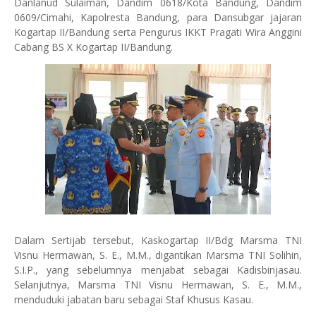
Danlanud Sulaiman, Dandim 0618/Kota Bandung, Dandim
0609/Cimahi, Kapolresta Bandung, para Dansubgar jajaran
Kogartap II/Bandung serta Pengurus IKKT Pragati Wira Anggini
Cabang BS X Kogartap II/Bandung.
Dalam Sertijab tersebut, Kaskogartap II/Bdg Marsma TNI
Visnu Hermawan, S. E., M.M., digantikan Marsma TNI Solihin,
S.I.P., yang sebelumnya menjabat sebagai Kadisbinjasau.
Selanjutnya, Marsma TNI Visnu Hermawan, S. E., M.M.,
menduduki jabatan baru sebagai Staf Khusus Kasau.