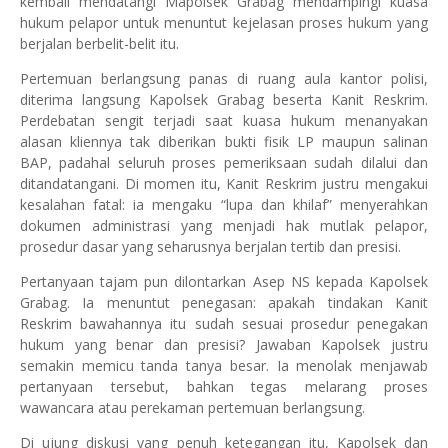
kembali mendatangi Mapolsek Grabag mendampingi kuasa
hukum pelapor untuk menuntut kejelasan proses hukum yang
berjalan berbelit-belit itu.
Pertemuan berlangsung panas di ruang aula kantor polisi,
diterima langsung Kapolsek Grabag beserta Kanit Reskrim.
Perdebatan sengit terjadi saat kuasa hukum menanyakan
alasan kliennya tak diberikan bukti fisik LP maupun salinan
BAP, padahal seluruh proses pemeriksaan sudah dilalui dan
ditandatangani. Di momen itu, Kanit Reskrim justru mengakui
kesalahan fatal: ia mengaku “lupa dan khilaf” menyerahkan
dokumen administrasi yang menjadi hak mutlak pelapor,
prosedur dasar yang seharusnya berjalan tertib dan presisi.
Pertanyaan tajam pun dilontarkan Asep NS kepada Kapolsek
Grabag. Ia menuntut penegasan: apakah tindakan Kanit
Reskrim bawahannya itu sudah sesuai prosedur penegakan
hukum yang benar dan presisi? Jawaban Kapolsek justru
semakin memicu tanda tanya besar. Ia menolak menjawab
pertanyaan tersebut, bahkan tegas melarang proses
wawancara atau perekaman pertemuan berlangsung.
Di ujung diskusi yang penuh ketegangan itu, Kapolsek dan