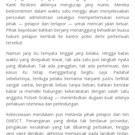
Kanit Reskrim akhirnya mengucap janji manis. Mereka
berkomitmen dalam waktu satu minggu akan menyelesaikan
persoalan administrasi sekaligus mempertemukan semua
pihak — pelapor dan terlapor — untuk mencari jalan keluar.
Pihak kepolisian bahkan berjanji menanggung kehadiran kuasa
hukum pelapor kembali ke kantor polisi demi pertemuan
tersebut.
Namun janji itu ternyata tinggal janji belaka. Hingga batas
waktu yang disepakati lewat, tak ada satu pun langkah nyata
yang dilakukan. Tak ada panggilan, tak ada pertemuan, dan
kasus itu tetap menggantung begitu saja. Padahal
sebelumnya, terduga pelaku bernama Haryanti justru terlihat
sangat santai, bergerak bebas tanpa beban, bahkan beredar
kabar ia memiliki hubungan kekerabatan dengan salah satu
anggota Polsek Grabag — menimbulkan dugaan kuat adanya
perlakuan istimewa dan perlindungan.
Kekecewaan mendalam pun melanda pihak pelapor dan tim
GMOCT. Penanganan yang dinilai tak berdasar prosedur,
pengakuan kesalahan yang tak dibarengi perbaikan, hingga
janji yang diingkari, akhirnya memuncak pada langkah tegas.