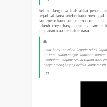
Belum hilang rasa lelah akibat penundaa
terjadi tak lama setelah kapal meninggal
Mei, mesin kapal tiba-tiba mati total di te
seluruh isinya hanya terapung diam di l
perjalanan atau kembali ke darat.
“Saat kami tanyakan kepada pihak kapa
itu kami sudah sangat khawatir, namun 
Pelabuhan Panjang sesuai tujuan awal kami
hanya omong kosong belaka. Kami masih te