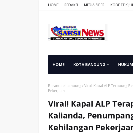
HOME
REDAKSI
MEDIA SIBER
KODE ETIK JU
HOME
KOTA BANDUNG
HUKUM
Beranda
Lampung
Viral! Kapal ALP Terapung Be
Pekerjaan
Viral! Kapal ALP Tera
Kalianda, Penumpang
Kehilangan Pekerjaa