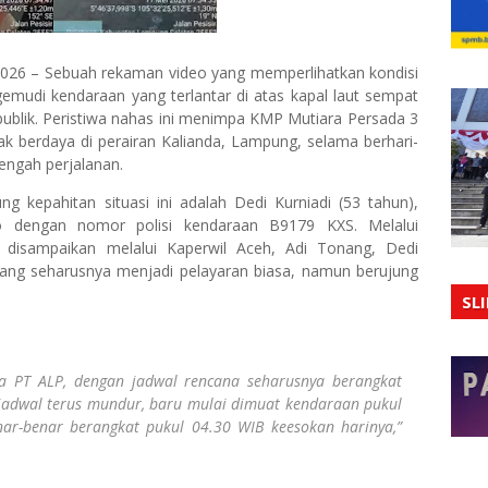
26 – Sebuah rekaman video yang memperlihatkan kondisi
udi kendaraan yang terlantar di atas kapal laut sempat
 publik. Peristiwa nahas ini menimpa KMP Mutiara Persada 3
tak berdaya di perairan Kalianda, Lampung, selama berhari-
tengah perjalanan.
g kepahitan situasi ini adalah Dedi Kurniadi (53 tahun),
o dengan nomor polisi kendaraan B9179 KXS. Melalui
disampaikan melalui Kaperwil Aceh, Adi Tonang, Dedi
yang seharusnya menjadi pelayaran biasa, namun berujung
SL
a PT ALP, dengan jadwal rencana seharusnya berangkat
jadwal terus mundur, baru mulai dimuat kendaraan pukul
ar-benar berangkat pukul 04.30 WIB keesokan harinya,”