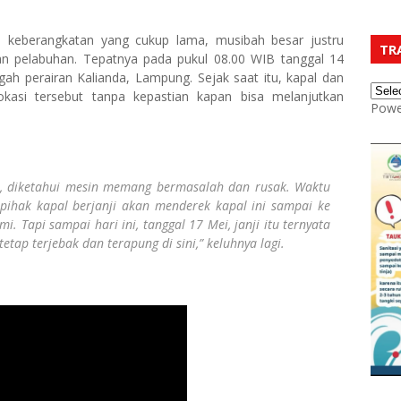
n keberangkatan yang cukup lama, musibah besar justru
TR
kan pelabuhan. Tepatnya pada pukul 08.00 WIB tanggal 14
ngah perairan Kalianda, Lampung. Sejak saat itu, kapal dan
okasi tersebut tanpa kepastian kapan bisa melanjutkan
Powe
l, diketahui mesin memang bermasalah dan rusak. Waktu
pihak kapal berjanji akan menderek kapal ini sampai ke
. Tapi sampai hari ini, tanggal 17 Mei, janji itu ternyata
tap terjebak dan terapung di sini,” keluhnya lagi.