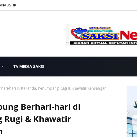
RNALISTIK
TV MEDIA SAKSI
rhari-hari di Kalianda, Penumpang Rugi & Khawatir Kehilangan
pung Berhari-hari di
 Rugi & Khawatir
n