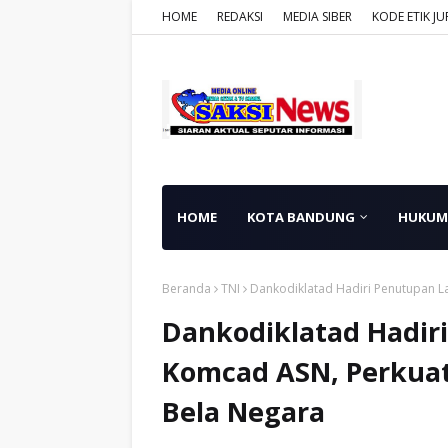
HOME
REDAKSI
MEDIA SIBER
KODE ETIK JU
HOME
KOTA BANDUNG
HUKUM
Beranda
TNI
Dankodiklatad Hadiri Penutupan L
Dankodiklatad Hadir
Komcad ASN, Perkua
Bela Negara