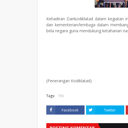
Kehadiran Dankodiklatad dalam kegiatan i
dan kementerian/lembaga dalam membangun
bela negara guna mendukung ketahanan nas
(Penerangan Kodiklatad)
Tags:
TNI
Facebook
Twitter
POSTING KOMENTAR