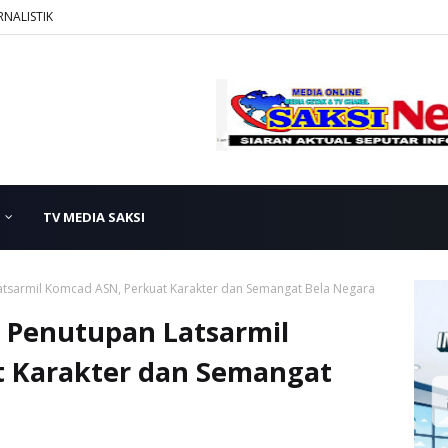
RNALISTIK
TV MEDIA SAKSI
atsarmil Komcad ASN, Perkuat Karakter dan Semangat Bela Negara
i Penutupan Latsarmil
t Karakter dan Semangat