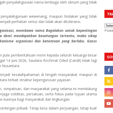
gah penyalahgunaan nama lembaga oleh oknum yang tidak
TR
, penyalahgunaan wewenang, maupun tindakan yang tidak
njadi perhatian serius dan tidak akan ditoleransi.
rganisasi, membawa nama Bogalakon untuk kepentingan
Powe
ya demi mendapatkan keuntungan tertentu, maka sikap
kanisme organisasi dan ketentuan yang berlaku. Gasss
pula pemberitahuan resmi kepada seluruh keluarga besar
SO
al 14 Juni 2026, Saudara Rochmat Oded (Candil) tidak lagi
n Nusantara.
 terjadi kesalahpahaman di tengah masyarakat maupun di
ara terkait struktur kepengurusan yayasan.
wan, simpatisan, dan masyarakat yang selama ini mendukung
jaga soliditas, persatuan, serta fokus pada tujuan utama
s-luasnya bagi masyarakat dan lingkungan.
ntingan pribadi. Tetap lurus dalam perjuangan, tetap kuat