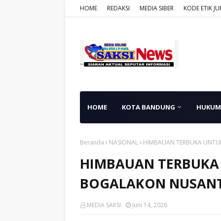
HOME
REDAKSI
MEDIA SIBER
KODE ETIK JU
HOME
KOTA BANDUNG
HUKUM
Beranda
NASIONAL
HIMBAUAN TERBUKA UNTU
HIMBAUAN TERBUKA
BOGALAKON NUSAN
MEDIA SAKSI
Juni 14, 2026