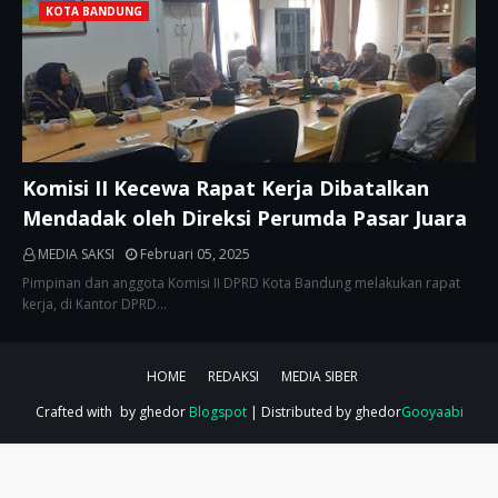
KOTA BANDUNG
Komisi II Kecewa Rapat Kerja Dibatalkan
Mendadak oleh Direksi Perumda Pasar Juara
MEDIA SAKSI
Februari 05, 2025
Pimpinan dan anggota Komisi II DPRD Kota Bandung melakukan rapat
kerja, di Kantor DPRD…
HOME
REDAKSI
MEDIA SIBER
Crafted with
by ghedor
Blogspot
| Distributed by ghedor
Gooyaabi