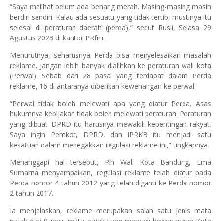
“Saya melihat belum ada benang merah. Masing-masing masih
berdiri sendiri. Kalau ada sesuatu yang tidak tertib, mustinya itu
selesai di peraturan daerah (perda),” sebut Rusli, Selasa 29
Agustus 2023 di kantor PRfm.
Menurutnya, seharusnya Perda bisa menyelesaikan masalah
reklame. Jangan lebih banyak dialihkan ke peraturan wali kota
(Perwal). Sebab dari 28 pasal yang terdapat dalam Perda
reklame, 16 di antaranya diberikan kewenangan ke perwal.
“Perwal tidak boleh melewati apa yang diatur Perda. Asas
hukumnya kebijakan tidak boleh melewati peraturan. Peraturan
yang dibuat DPRD itu harusnya mewakili kepentingan rakyat.
Saya ingin Pemkot, DPRD, dan IPRKB itu menjadi satu
kesatuan dalam menegakkan regulasi reklame ini,” ungkapnya.
Menanggapi hal tersebut, Plh Wali Kota Bandung, Ema
Sumarna menyampaikan, regulasi reklame telah diatur pada
Perda nomor 4 tahun 2012 yang telah diganti ke Perda nomor
2 tahun 2017.
Ia menjelaskan, reklame merupakan salah satu jenis mata
pajak dari 9 jenis mata pajak yang menjadi kewenangan Kota