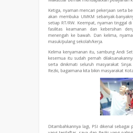
Ketiga, nyaman mencari pekerjaan serta be
akan membuka UMKM sebanyak-banyaknya 
setiap RT/RW. Keempat, nyaman tinggal di
fasilitas keamanan dan kebersihan den
menengah ke bawah. Dan kelima, nyaman 
masuk/pulang sekolah/kerja.
Kelima kenyamanan itu, sambung Andi Seto
kesemua itu sudah pernah dilaksanakannya
serta dinikmati seluruh masyarakat Sinj
Rezki, bagaimana kita bikin masyarakat Ko
Ditambahkannya lagi, PSI dikenal sebagai
yang terdaftar, saya dan Rezki yang pali