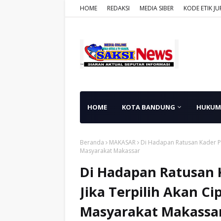
HOME
REDAKSI
MEDIA SIBER
KODE ETIK JU
HOME
KOTA BANDUNG
HUKUM
Beranda
MAKASAR
Di Hadapan Ratusan Kader PSI
Masyarakat Makassar
Di Hadapan Ratusan K
Jika Terpilih Akan C
Masyarakat Makassa