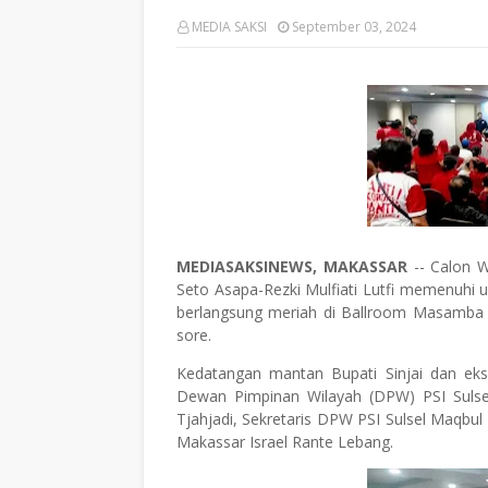
MEDIA SAKSI
September 03, 2024
MEDIASAKSINEWS, MAKASSAR
-- Calon W
Seto Asapa-Rezki Mulfiati Lutfi memenuhi un
berlangsung meriah di Ballroom Masamba 5
sore.
Kedatangan mantan Bupati Sinjai dan eks
Dewan Pimpinan Wilayah (DPW) PSI Suls
Tjahjadi, Sekretaris DPW PSI Sulsel Maqb
Makassar Israel Rante Lebang.