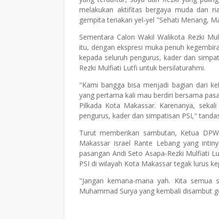
melakukan aktifitas bergaya muda dan r
gempita teriakan yel-yel "Sehati Menang, 
Sementara Calon Wakil Walikota Rezki Mul
itu, dengan ekspresi muka penuh kegembir
kepada seluruh pengurus, kader dan simpa
Rezki Mulfiati Lutfi untuk bersilaturahmi.
"Kami bangga bisa menjadi bagian dari kel
yang pertama kali mau berdiri bersama pasan
Pilkada Kota Makassar. Karenanya, sekali
pengurus, kader dan simpatisan PSI," tanda
Turut memberikan sambutan, Ketua DPW
Makassar Israel Rante Lebang yang inti
pasangan Andi Seto Asapa-Rezki Mulfiati Lut
PSI di wilayah Kota Makassar tegak lurus ke
"Jangan kemana-mana yah. Kita semua suda
Muhammad Surya yang kembali disambut g