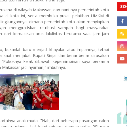
SO
rusaha di wilayah Makassar, dan nantinya pemerintah kota
di kota ini, serta membuka pusat pelatihan UMKM di
 lingkungannya, dimana pemerintah kota akan menyiapkan
gan menggratiskan retribusi sampah bagi masyarakat
dari kemacetan arus lalulintas terutama saat jam-jam
, bukanlah baru menjadi khayalan atau impiannya, tetapi
 saat menjabat Bupati Sinjai dan benar-benar dirasakan
ai. "Pokoknya kelak dibawah kepemimpinan saya bersama
ta Makassar jadi nyaman," imbuhnya.
 partainya anak muda. "Nah, dari beberapa pasangan calon
ng muda usianya. Jadi kami seirama dengan nafas PSI yang