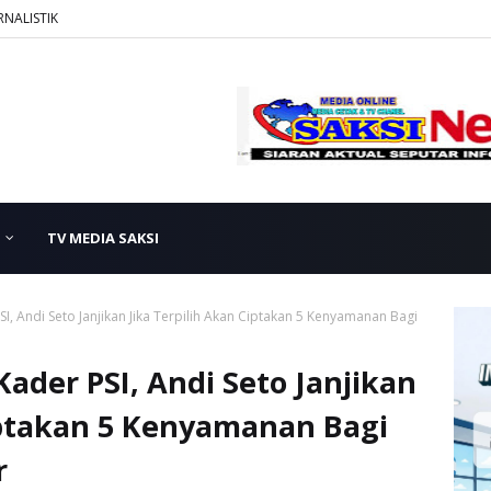
RNALISTIK
TV MEDIA SAKSI
, Andi Seto Janjikan Jika Terpilih Akan Ciptakan 5 Kenyamanan Bagi
ader PSI, Andi Seto Janjikan
iptakan 5 Kenyamanan Bagi
r