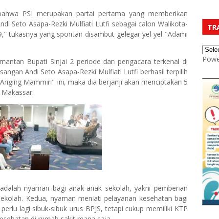
 bahwa PSI merupakan partai pertama yang memberikan
i Seto Asapa-Rezki Mulfiati Lutfi sebagai calon Walikota-
TR
," tukasnya yang spontan disambut gelegar yel-yel "Adami
Powe
mantan Bupati Sinjai 2 periode dan pengacara terkenal di
angan Andi Seto Asapa-Rezki Mulfiati Lutfi berhasil terpilih
nging Mammiri" ini, maka dia berjanji akan menciptakan 5
 Makassar.
 adalah nyaman bagi anak-anak sekolah, yakni pemberian
sekolah. Kedua, nyaman meniati pelayanan kesehatan bagi
perlu lagi sibuk-sibuk urus BPJS, tetapi cukup memiliki KTP
sehatan di rumah sakit mana saja.