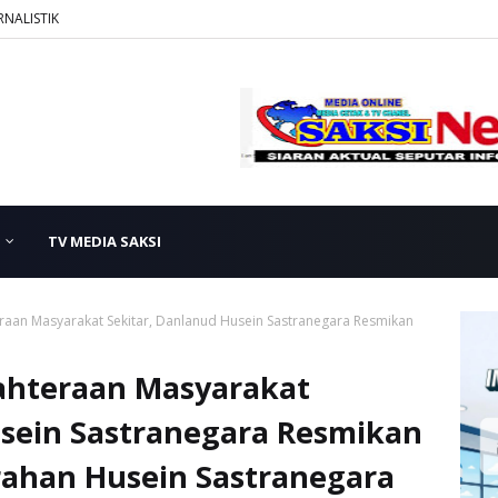
RNALISTIK
TV MEDIA SAKSI
raan Masyarakat Sekitar, Danlanud Husein Sastranegara Resmikan
ahteraan Masyarakat
usein Sastranegara Resmikan
urahan Husein Sastranegara