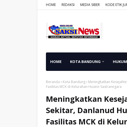
HOME
REDAKSI
MEDIA SIBER
KODE ETIK JU
HOME
KOTA BANDUNG
HUKUM
Beranda
Kota Bandung
Meningkatkan Kesejahte
Fasilitas MCK di Kelurahan Husein Sastranegara
Meningkatkan Kesej
Sekitar, Danlanud H
Fasilitas MCK di Kel