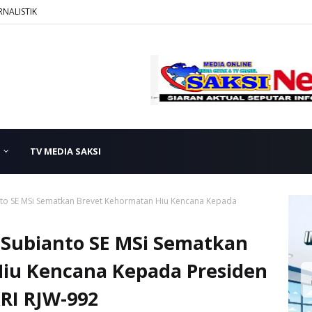
RNALISTIK
TV MEDIA SAKSI
nto SE MSi Sematkan Brevet Kehormatan Hiu Kencana Kepada
 Subianto SE MSi Sematkan
iu Kencana Kepada Presiden
KRI RJW-992