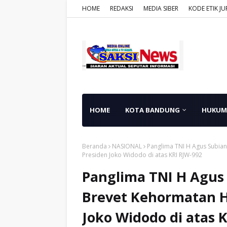
HOME
REDAKSI
MEDIA SIBER
KODE ETIK JU
HOME
KOTA BANDUNG
HUKUM
Beranda
NASIONAL
Panglima TNI H Agus Subia
Presiden Joko Widodo di atas KRI RJW-992
Panglima TNI H Agus
Brevet Kehormatan H
Joko Widodo di atas 