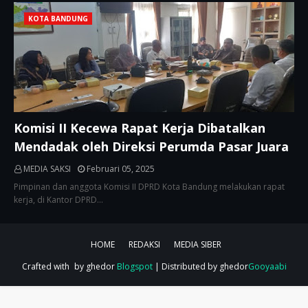
KOTA BANDUNG
Komisi II Kecewa Rapat Kerja Dibatalkan
Mendadak oleh Direksi Perumda Pasar Juara
MEDIA SAKSI
Februari 05, 2025
Pimpinan dan anggota Komisi II DPRD Kota Bandung melakukan rapat
kerja, di Kantor DPRD…
HOME
REDAKSI
MEDIA SIBER
Crafted with
by ghedor
Blogspot
| Distributed by ghedor
Gooyaabi