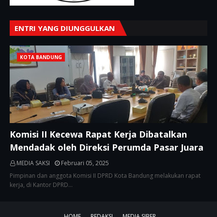
ENTRI YANG DIUNGGULKAN
KOTA BANDUNG
Komisi II Kecewa Rapat Kerja Dibatalkan
Mendadak oleh Direksi Perumda Pasar Juara
MEDIA SAKSI
Februari 05, 2025
Pimpinan dan anggota Komisi II DPRD Kota Bandung melakukan rapat
kerja, di Kantor DPRD…
HOME
REDAKSI
MEDIA SIBER