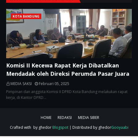
KOTA BANDUNG
Komisi II Kecewa Rapat Kerja Dibatalkan
Mendadak oleh Direksi Perumda Pasar Juara
MEDIA SAKSI
Februari 05, 2025
Pimpinan dan anggota Komisi II DPRD Kota Bandung melakukan rapat
kerja, di Kantor DPRD…
HOME
REDAKSI
MEDIA SIBER
Crafted with
by ghedor
Blogspot
| Distributed by ghedor
Gooyaabi