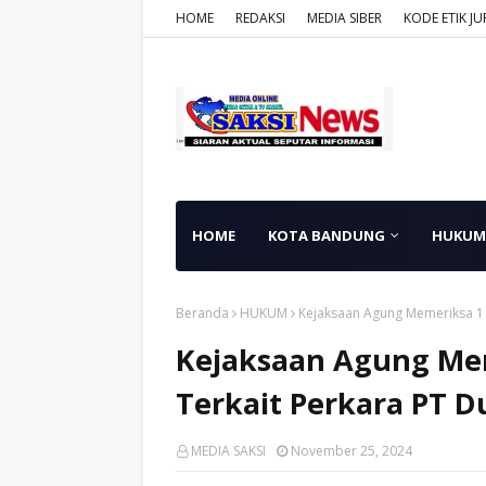
HOME
REDAKSI
MEDIA SIBER
KODE ETIK JU
HOME
KOTA BANDUNG
HUKUM
Beranda
HUKUM
Kejaksaan Agung Memeriksa 1 
Kejaksaan Agung Mem
Terkait Perkara PT D
MEDIA SAKSI
November 25, 2024