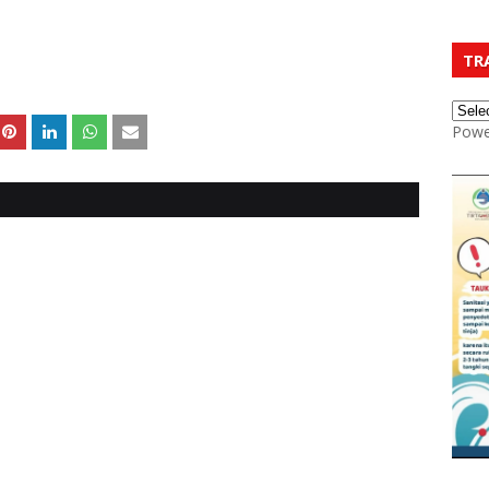
TR
Powe