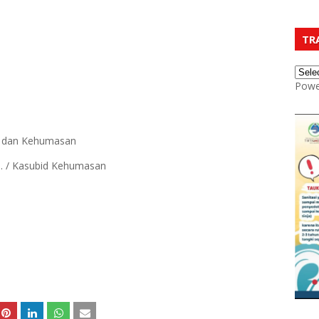
TR
Powe
ia dan Kehumasan
.H. / Kasubid Kehumasan