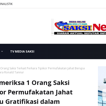
RNALISTIK
TV MEDIA SAKSI
Orang Saksi Terkait Perkara Tipikor Permufakatan Jahat Berupa
ara Ronald Tannur
eriksa 1 Orang Saksi
kor Permufakatan Jahat
 Gratifikasi dalam