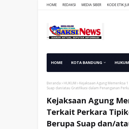
HOME
REDAKSI
MEDIA SIBER
KODE ETIK JU
HOME
KOTA BANDUNG
HUKUM
Beranda
HUKUM
Kejaksaan Agung Memeriksa 1 
Suap dan/atau Gratifikasi dalam Penanganan Perk
Kejaksaan Agung Mem
Terkait Perkara Tipi
Berupa Suap dan/atau