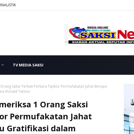
RNALISTIK
TV MEDIA SAKSI
Orang Saksi Terkait Perkara Tipikor Permufakatan Jahat Berupa
ara Ronald Tannur
eriksa 1 Orang Saksi
kor Permufakatan Jahat
 Gratifikasi dalam