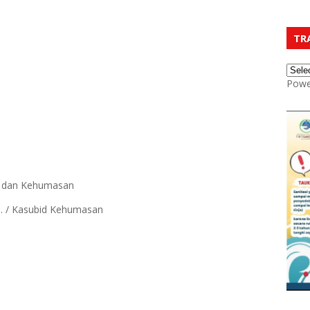
TR
Powe
ia dan Kehumasan
.H. / Kasubid Kehumasan