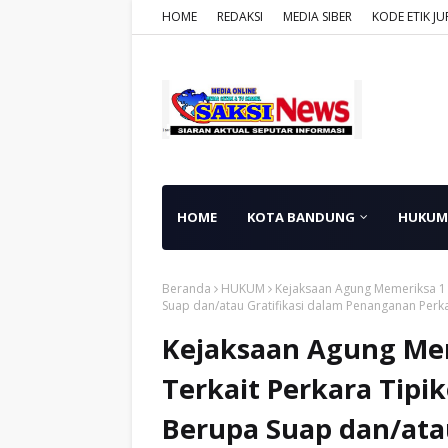
HOME
REDAKSI
MEDIA SIBER
KODE ETIK JU
HOME
KOTA BANDUNG
HUKUM
Beranda
HUKUM
Kejaksaan Agung Memeriksa 1 
Suap dan/atau Gratifikasi dalam Penanganan Perk
Kejaksaan Agung Mem
Terkait Perkara Tipi
Berupa Suap dan/atau