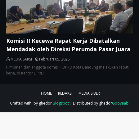
Komisi II Kecewa Rapat Kerja Dibatalkan
Mendadak oleh Direksi Perumda Pasar Juara
MEDIA SAKSI
Februari 05, 2025
Pimpinan dan anggota Komisi II DPRD Kota Bandung melakukan rapat
kerja, di Kantor DPRD…
HOME
REDAKSI
MEDIA SIBER
Crafted with
by ghedor
Blogspot
| Distributed by ghedor
Gooyaabi