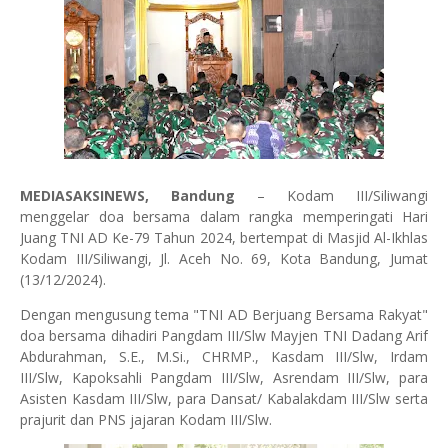
MEDIASAKSINEWS, Bandung
– Kodam III/Siliwangi
menggelar doa bersama dalam rangka memperingati Hari
Juang TNI AD Ke-79 Tahun 2024, bertempat di Masjid Al-Ikhlas
Kodam III/Siliwangi, Jl. Aceh No. 69, Kota Bandung, Jumat
(13/12/2024).
Dengan mengusung tema "TNI AD Berjuang Bersama Rakyat"
doa bersama dihadiri Pangdam III/Slw Mayjen TNI Dadang Arif
Abdurahman, S.E., M.Si., CHRMP., Kasdam III/Slw, Irdam
III/Slw, Kapoksahli Pangdam III/Slw, Asrendam III/Slw, para
Asisten Kasdam III/Slw, para Dansat/ Kabalakdam III/Slw serta
prajurit dan PNS jajaran Kodam III/Slw.