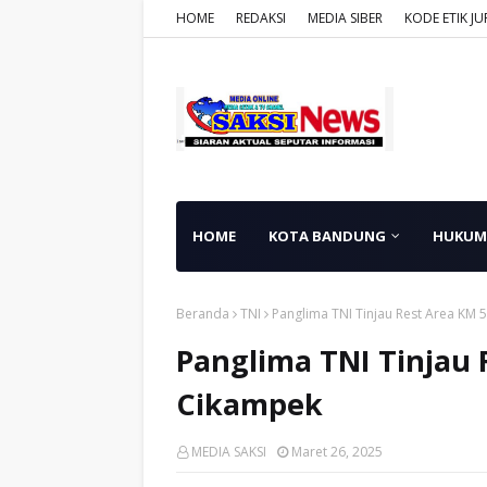
HOME
REDAKSI
MEDIA SIBER
KODE ETIK JU
HOME
KOTA BANDUNG
HUKUM
Beranda
TNI
Panglima TNI Tinjau Rest Area KM 5
Panglima TNI Tinjau R
Cikampek
MEDIA SAKSI
Maret 26, 2025