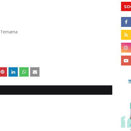
SO
k Ternama