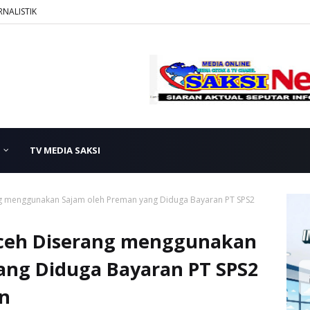
RNALISTIK
TV MEDIA SAKSI
 menggunakan Sajam oleh Preman yang Diduga Bayaran PT SPS2
ceh Diserang menggunakan
ang Diduga Bayaran PT SPS2
an