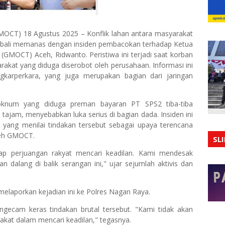
OCT) 18 Agustus 2025 – Konflik lahan antara masyarakat
mbali memanas dengan insiden pembacokan terhadap Ketua
GMOCT) Aceh, Ridwanto. Peristiwa ini terjadi saat korban
akat yang diduga diserobot oleh perusahaan. Informasi ini
karperkara, yang juga merupakan bagian dari jaringan
oknum yang diduga preman bayaran PT SPS2 tiba-tiba
jam, menyebabkan luka serius di bagian dada. Insiden ini
ang menilai tindakan tersebut sebagai upaya terencana
leh GMOCT.
SL
ap perjuangan rakyat mencari keadilan. Kami mendesak
dalang di balik serangan ini," ujar sejumlah aktivis dan
melaporkan kejadian ini ke Polres Nagan Raya.
ecam keras tindakan brutal tersebut. "Kami tidak akan
kat dalam mencari keadilan," tegasnya.