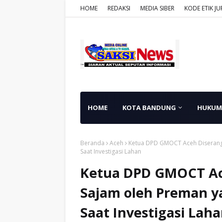
HOME
REDAKSI
MEDIA SIBER
KODE ETIK JU
HOME
KOTA BANDUNG
HUKUM
Beranda
Aceh
Ketua DPD GMOCT Aceh Diserang
Saat Investigasi Lahan
Ketua DPD GMOCT A
Sajam oleh Preman y
Saat Investigasi Lah