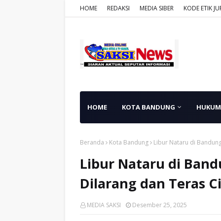
HOME
REDAKSI
MEDIA SIBER
KODE ETIK JU
HOME
KOTA BANDUNG
HUKUM
Beranda
Kota Bandung
Libur Nataru di Bandung
Libur Nataru di Band
Dilarang dan Teras C
MEDIA SAKSI
Desember 25, 2025