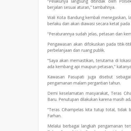
“Pelakunya langsung ditindak oleh Pol
berjalan sesuai aturan,” tambahnya.
Wali Kota Bandung kembali menegaskan, l
berlaku dan akan diawasi secara ketat pad
“Peraturannya sudah jelas, petasan dan kemb
Pengawasan akan difokuskan pada titik-tit
perbelanjaan dan ruang publik.
“Saya akan memastikan, terutama di lokasi
ada kembang api maupun petasan,” katanya
Kawasan Pasupati juga disebut sebaga
pengamanan malam pergantian tahun.
Demi keselamatan masyarakat, Teras Ciha
Baru. Penutupan dilakukan karena masih ad
“Teras Cihampelas kita tutup total, tidak
Farhan.
Melalui berbagai langkah pengamanan ters