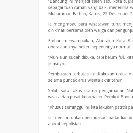
“Bandung ini menjadi salah satu kota tuj
sebagai tuan rumah yang baik, menerima w
Muhammad Farhan, Kamis, 25 Desember 2
Ia mengimbau para wisatawan turut menj
dinikmati bersama oleh warga dan pengunju
Farhan menyampaikan, Alun-alun Kota Ba
operasionalnya belum sepenuhnya normal.
“Alun-alun sudah dibuka, tapi belum full. 
jelasnya.
Pembukaan terbatas ini dilakukan untuk me
selama puncak arus wisata akhir tahun.
Salah satu fokus utama pengamanan Natar
wisata dan pusat keramaian. Pemkot Bandun
“Khusus seminggu ini, kita lakukan patroli par
Ia mencontohkan penindakan parkir liar d
aparat kepolisian.