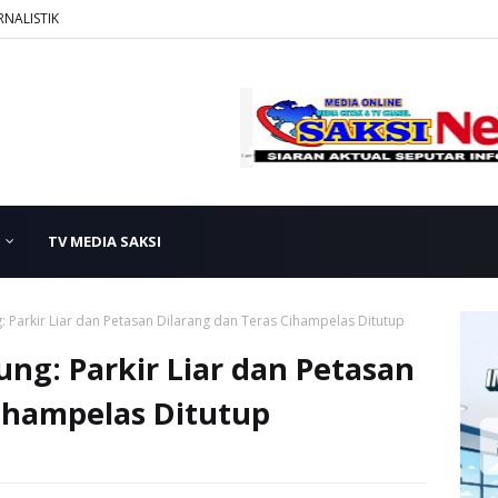
RNALISTIK
TV MEDIA SAKSI
: Parkir Liar dan Petasan Dilarang dan Teras Cihampelas Ditutup
ung: Parkir Liar dan Petasan
ihampelas Ditutup