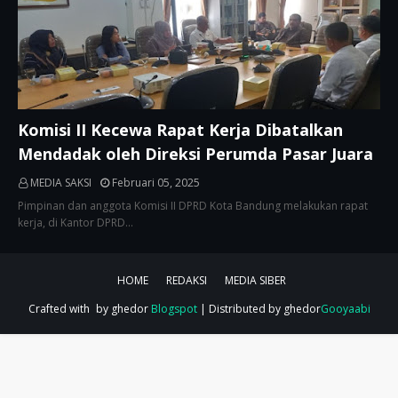
Komisi II Kecewa Rapat Kerja Dibatalkan
Mendadak oleh Direksi Perumda Pasar Juara
MEDIA SAKSI
Februari 05, 2025
Pimpinan dan anggota Komisi II DPRD Kota Bandung melakukan rapat
kerja, di Kantor DPRD…
HOME
REDAKSI
MEDIA SIBER
Crafted with
by ghedor
Blogspot
| Distributed by ghedor
Gooyaabi