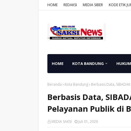
HOME
REDAKSI
MEDIA SIBER
KODE ETIK JU
HOME
KOTA BANDUNG
HUKUM
Beranda
Kota Bandung
Berbasis Data, SIBADAK 
Berbasis Data, SIBAD
Pelayanan Publik di
MEDIA SAKSI
Juli 01, 2026