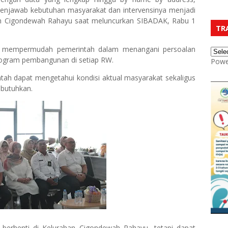
njawab kebutuhan masyarakat dan intervensinya menjadi
ahan Cigondewah Rahayu saat meluncurkan SIBADAK, Rabu 1
TR
n mempermudah pemerintah dalam menangani persoalan
rogram pembangunan di setiap RW.
Powe
intah dapat mengetahui kondisi aktual masyarakat sekaligus
ibutuhkan.
k berhenti di Kelurahan Cigondewah Rahayu, tetapi dapat