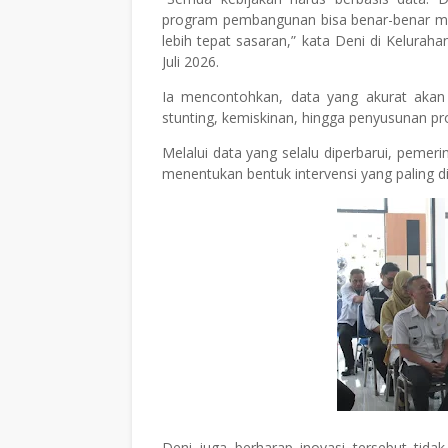
program pembangunan bisa benar-benar me
lebih tepat sasaran,” kata Deni di Kelur
Juli 2026.
Ia mencontohkan, data yang akurat aka
stunting, kemiskinan, hingga penyusunan p
Melalui data yang selalu diperbarui, pemer
menentukan bentuk intervensi yang paling d
Deni juga berharap inovasi tersebut tida