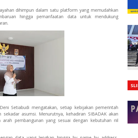
wilayahan dihimpun dalam satu platform yang memudahkan
mbaruan hingga pemanfaatan data untuk mendukung
aran.
SL
eni Setiabudi mengatakan, setiap kebijakan pemerintah
an sekadar asumsi. Menurutnya, kehadiran SIBADAK akan
n arah pembangunan yang sesuai dengan kebutuhan riil
 Dengan data yang lengkap hingga by name by address,